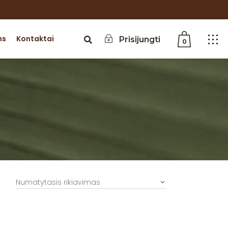
ms
Kontaktai
Prisijungti
0
Jūsų krepšelis tuščias
Numatytasis rikiavimas