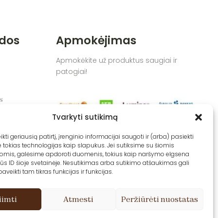
dos
Apmokėjimas
Apmokėkite už produktus saugiai ir
patogiai!
s
Tvarkyti sutikimą
 sąlygos
kti geriausią patirtį, įrenginio informacijai saugoti ir (arba) pasiekti
okias technologijas kaip slapukus. Jei sutiksime su šiomis
jomis, galėsime apdoroti duomenis, tokius kaip naršymo elgsena
ūs ID šioje svetainėje. Nesutikimas arba sutikimo atšaukimas gali
veikti tam tikras funkcijas ir funkcijas.
iimti
Atmesti
Peržiūrėti nuostatas