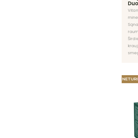
Du
Vitam
mine
Sąnar
raum
Širdi
krauj
smeg
NETUR