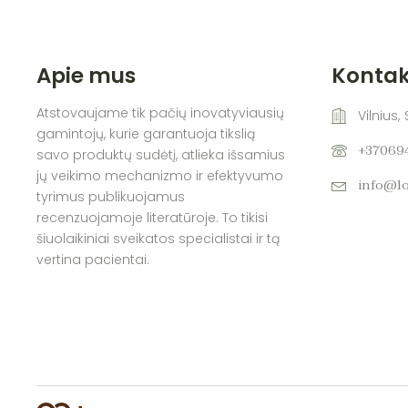
Apie mus
Kontak
Atstovaujame tik pačių inovatyviausių
Vilnius,
gamintojų, kurie garantuoja tikslią
+37069
savo produktų sudėtį, atlieka išsamius
jų veikimo mechanizmo ir efektyvumo
info@lo
tyrimus publikuojamus
recenzuojamoje literatūroje. To tikisi
šiuolaikiniai sveikatos specialistai ir tą
vertina pacientai.