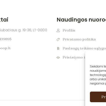
tai
Naudingos nuoro
 Subačiaus g. 19-36, LT-01300
Profilis
439895
Privatumo politika
oop.lt
Paslaugų teikimo sąlygo
Pristatymo ir grąžinimo
Siekdami tei
naudojame t
technologi
arba unikal
neigiamai pa
Pr