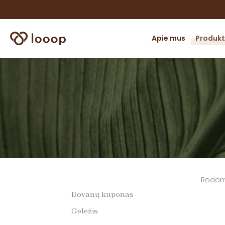
Apie mus
Produkt
Omega
riebal
Detoksi
kepenų
Imunite
energi
Vitamin
minera
Rodomi 
Sąnaria
Dovanų kuponas
raume
Geležis
Širdies,