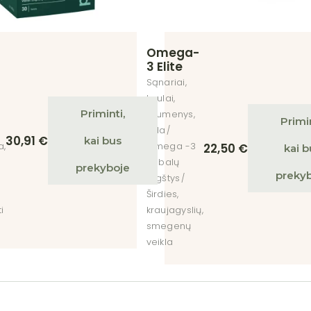
Omega-
3 Elite
Sąnariai,
kaulai,
Priminti,
raumenys,
Primin
oda
30,91
€
kai bus
a,
Omega -3
22,50
€
kai b
riebalų
prekyboje
preky
rūgštys
Širdies,
ti
kraujagyslių,
smegenų
veikla