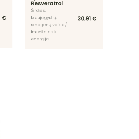
Resveratrol
Širdies,
1
€
kraujagyslių,
30,91
€
smegenų veikla
Imunitetas ir
energija