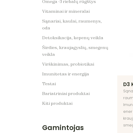
Omega -3 riebalų rūgštys
kraujag
smege
Vitaminai ir mineralai
Virškin
Sąnariai, kaulai, raumenys,
probio
oda
Testai
Detoksikacija, kepenų veikla
Dovan
Širdies, kraujagyslių, smegenų
veikla
Virškinimas, probiotikai
Imunitetas ir energija
D3 
Testai
Sąnar
Bariatriniai produktai
raum
Kiti produktai
Imuni
ener
krauj
smeg
Gamintojas