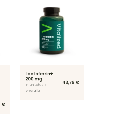
Lactoferrin+
200 mg
43,79
€
Imunitetas ir
energija
0
€