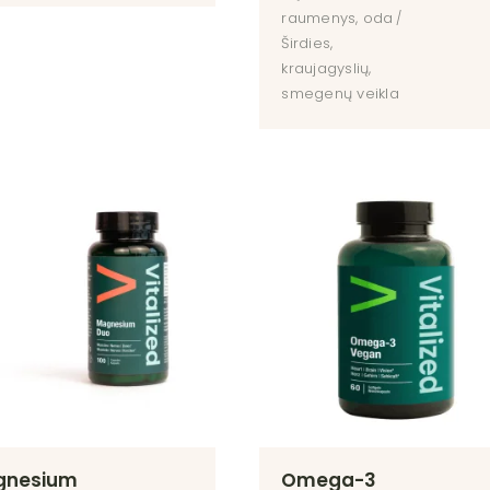
raumenys, oda
Širdies,
kraujagyslių,
smegenų veikla
gnesium
Omega-3