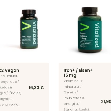
yslių,
nų veikla
imas,
tikai
ų kuponas
K2 Vegan
Iron+ / Eisen+
15 mg
iai, kaulai,
Vitaminai ir
enys, oda
mineralai
16,33
€
tetas ir
Geležis
gija
Širdies,
Imunitetas ir
agyslių,
21,9
energija
enų veikla
Sąnariai, kaulai,