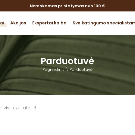
Nemokamas pristatymas nuo 100 €
ai
Akcijos
Ekspertai kalba
Sveikatingumo specialista
 -3
ų rūgštys
Parduotuvė
kacija,
Pagrindinis
Parduotuvė
 veikla
tas ir
ja
ai ir
lai
visi rezultatai: 8
i, kaulai,
nys, oda