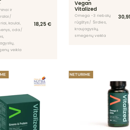
o
Vegan
Vitalized
inai ir
Omega -3 riebalų
30,9
ralai
rūgštys
Širdies,
iai, kaulai,
18,25
€
kraujagyslių,
enys, oda
smegenų veikla
es,
agyslių,
enų veikla
IME
NETURIME