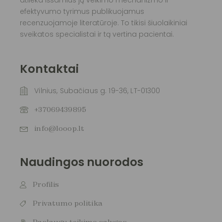
atlieka išsamius jų veikimo mechanizmo ir
efektyvumo tyrimus publikuojamus
recenzuojamoje literatūroje. To tikisi šiuolaikiniai
sveikatos specialistai ir tą vertina pacientai.
Kontaktai
Vilnius, Subačiaus g. 19-36, LT-01300
+37069439895
info@looop.lt
Naudingos nuorodos
Profilis
Privatumo politika