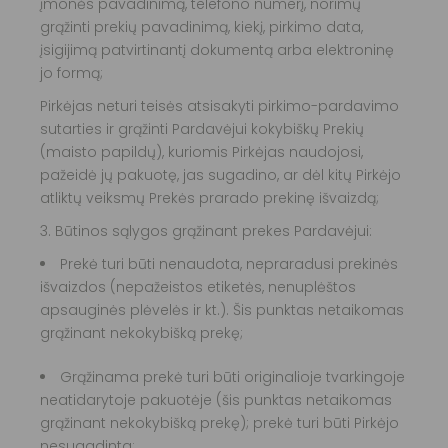
įmonės pavadinimą, telefono numerį, norimų
grąžinti prekių pavadinimą, kiekį, pirkimo data,
įsigijimą patvirtinantį dokumentą arba elektroninę
jo formą;
Pirkėjas neturi teisės atsisakyti pirkimo-pardavimo
sutarties ir grąžinti Pardavėjui kokybiškų Prekių
(maisto papildų), kuriomis Pirkėjas naudojosi,
pažeidė jų pakuotę, jas sugadino, ar dėl kitų Pirkėjo
atliktų veiksmų Prekės prarado prekinę išvaizdą;
3. Būtinos sąlygos grąžinant prekes Pardavėjui:
Prekė turi būti nenaudota, nepraradusi prekinės
išvaizdos (nepažeistos etiketės, nenuplėštos
apsauginės plėvelės ir kt.). Šis punktas netaikomas
grąžinant nekokybišką prekę;
Grąžinama prekė turi būti originalioje tvarkingoje
neatidarytoje pakuotėje (šis punktas netaikomas
grąžinant nekokybišką prekę); prekė turi būti Pirkėjo
nesugadinta;