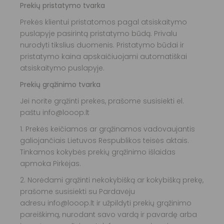
Prekių pristatymo tvarka
Prekės klientui pristatomos pagal atsiskaitymo
puslapyje pasirintą pristatymo būdą. Privalu
nurodyti tikslius duomenis. Pristatymo būdai ir
pristatymo kaina apskaičiuojami automatiškai
atsiskaitymo puslapyje.
Prekių grąžinimo tvarka
Jei norite grąžinti prekes, prašome susisiekti el.
paštu info@looop.lt
1. Prekės keičiamos ar grąžinamos vadovaujantis
galiojančiais Lietuvos Respublikos teisės aktais.
Tinkamos kokybės prekių grąžinimo išlaidas
apmoka Pirkėjas.
2. Norėdami grąžinti nekokybišką ar kokybišką prekę,
prašome susisiekti su Pardavėju
adresu info@looop.lt ir užpildyti prekių grąžinimo
pareiškimą, nurodant savo vardą ir pavardę arba