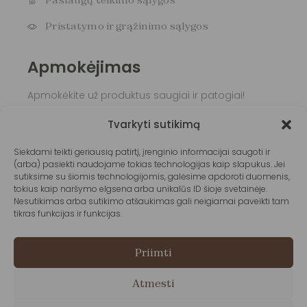
Paslaugų teikimo sąlygos
Pristatymo ir grąžinimo sąlygos
Apmokėjimas
Apmokėkite už produktus saugiai ir patogiai!
Tvarkyti sutikimą
Siekdami teikti geriausią patirtį, įrenginio informacijai saugoti ir
(arba) pasiekti naudojame tokias technologijas kaip slapukus. Jei
sutiksime su šiomis technologijomis, galėsime apdoroti duomenis,
tokius kaip naršymo elgsena arba unikalūs ID šioje svetainėje.
Nesutikimas arba sutikimo atšaukimas gali neigiamai paveikti tam
tikras funkcijas ir funkcijas.
Priimti
Atmesti