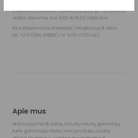
8. Grąžinamas prekes Pirkėjas gali atsiųsti per
kurjerį arba pristatyti adresu Europos pr. 72, Kaunas,
darbo dienomis nuo 9.00 iki 16.00 valandos.
Kilus klausimams, kreipkitės į info@looop.lt arba
tel. +370 (694 39895) I-V 9.00-17.00 val.)
Apie mus
Atstovaujame tik pačių inovatyviausių gamintojų,
kurie garantuoja tikslią savo produktų sudėtį,