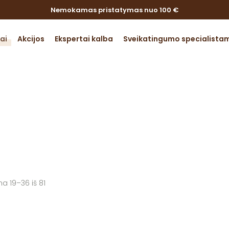
Nemokamas pristatymas nuo 100 €
ai
Akcijos
Ekspertai kalba
Sveikatingumo specialista
 -3
ų rūgštys
Parduotuvė
kacija,
Pagrindinis
(Page 2)
Parduotuvė
 veikla
tas ir
ja
ai ir
lai
 19–36 iš 81
i, kaulai,
nys, oda