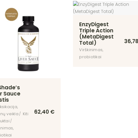
yslių,
nų veikla
imas,
EnzyDigest
tikai
Triple Action
(MetaDigest
36,7
Total)
ų kuponas
Virškinimas,
probiotikai
 Shade’s
er Sauce
stis
sikacija,
62,40
€
nų veikla
Kiti
uktai
inimas,
otikai