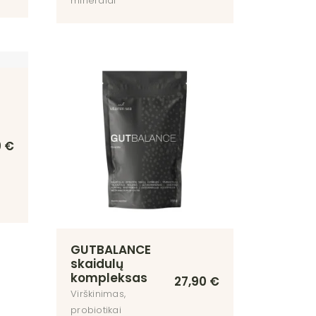
mineralai
9
€
GUTBALANCE
skaidulų
kompleksas
27,90
€
Virškinimas,
probiotikai