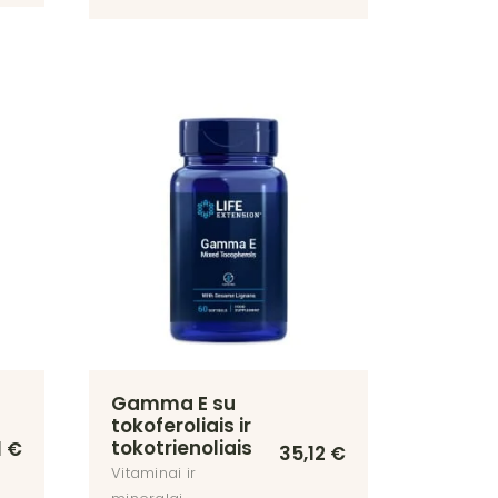
Gamma E su
tokoferoliais ir
tokotrienoliais
1
€
35,12
€
Vitaminai ir