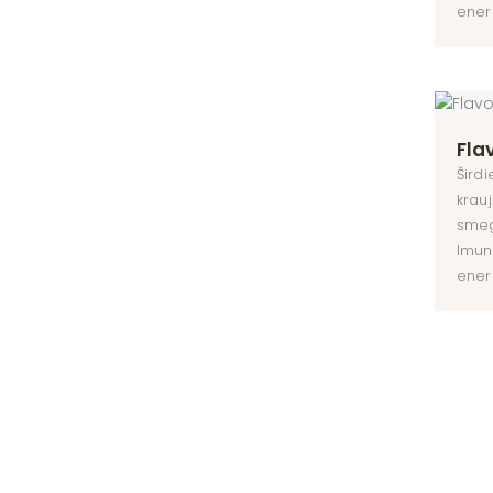
ener
Fla
Širdi
krauj
smeg
Imuni
ener