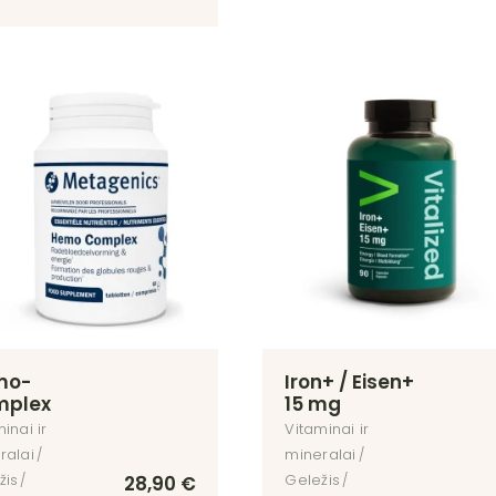
mo-
Iron+ / Eisen+
mplex
15 mg
inai ir
Vitaminai ir
ralai
mineralai
žis
Geležis
28,90
€