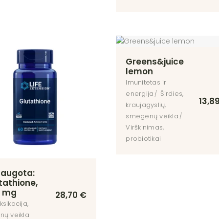
Greens&juice
lemon
Imunitetas ir
energija
Širdies,
13,8
kraujagyslių,
smegenų veikla
Virškinimas,
probiotikai
augota:
tathione,
 mg
28,70
€
sikacija,
nų veikla