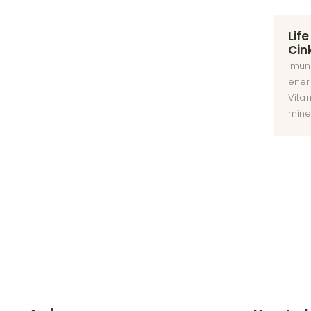
Lif
Cin
Imuni
ener
Vitam
mine