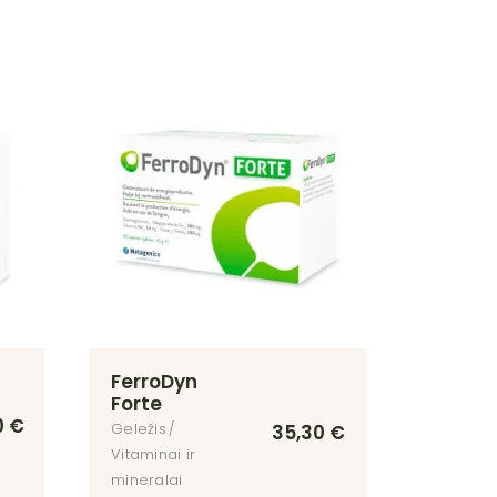
FerroDyn
Forte
0
€
Geležis
35,30
€
Vitaminai ir
mineralai