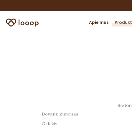
Apie mus
Produkt
Omega
riebal
Detoksi
kepenų
Imunite
energi
Vitamin
minera
Rodoma
Sąnaria
Dovanų kuponas
raume
Geležis
Širdies,