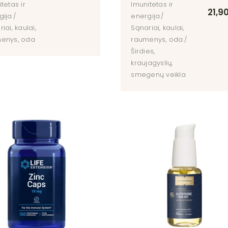
tetas ir
Imunitetas ir
21,9
gija
energija
iai, kaulai,
Sąnariai, kaulai,
enys, oda
raumenys, oda
Širdies,
kraujagyslių,
smegenų veikla