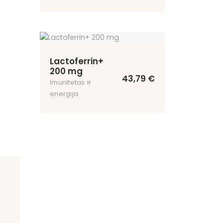
Lactoferrin+
200 mg
43,79
€
Imunitetas ir
energija