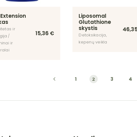
e Extension
Liposomal
kas
Glutathione
skystis
46,3
tetas ir
15,36
€
Detoksikacija,
gija
kepenų veikla
inai ir
ralai
1
3
4
2