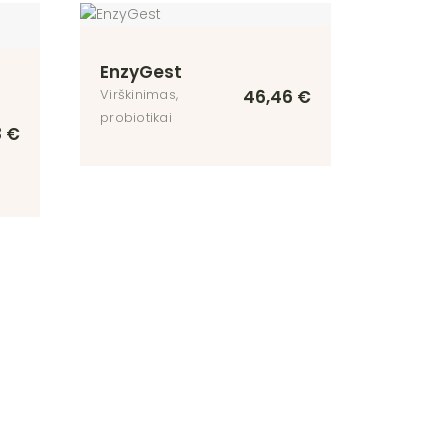
EnzyGest
46,46
€
Virškinimas,
probiotikai
8
€