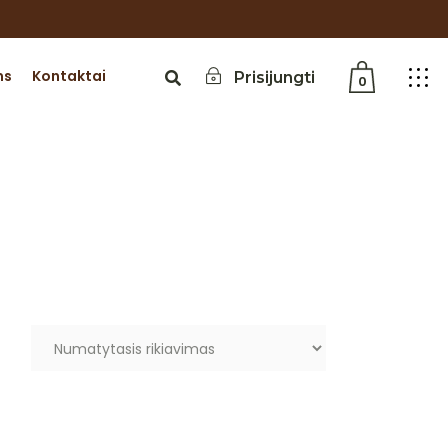
ms
Kontaktai
Prisijungti
0
Jūsų krepšelis tuščias