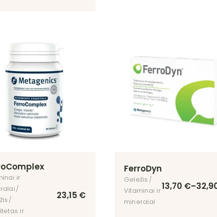
roComplex
FerroDyn
inai ir
Geležis
13,70
€
–
32,9
ralai
Vitaminai ir
23,15
€
žis
mineralai
tetas ir