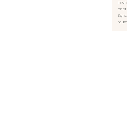
Imuni
ener
Sąnar
raum