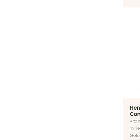
He
Co
Vitam
mine
Gele