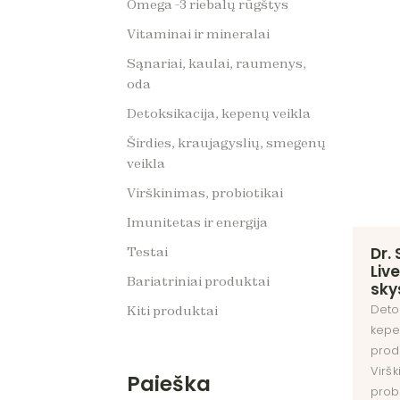
Omega -3 riebalų rūgštys
kraujag
smege
Vitaminai ir mineralai
Virškin
Sąnariai, kaulai, raumenys,
probio
oda
Testai
Detoksikacija, kepenų veikla
Dovan
Širdies, kraujagyslių, smegenų
veikla
Virškinimas, probiotikai
Imunitetas ir energija
Dr.
Testai
Liv
Bariatriniai produktai
sky
Detok
Kiti produktai
kepe
prod
Viršk
Paieška
probi