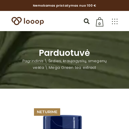
Nemokamas pristatymas nuo 100 €
0
Jūsų krepšelis tuščias
Parduotuvė
Pagrindinis
Širdies, kraujagyslių, smegenų
veikla
Mega Green tea extract
NETURIME