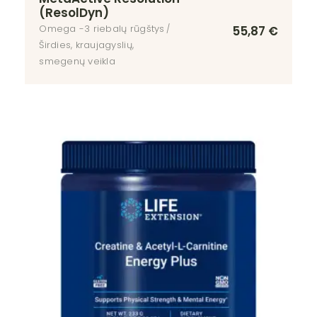
(ResolDyn)
Omega -3 riebalų rūgštys
55,87
€
Širdies, kraujagyslių,
smegenų veikla