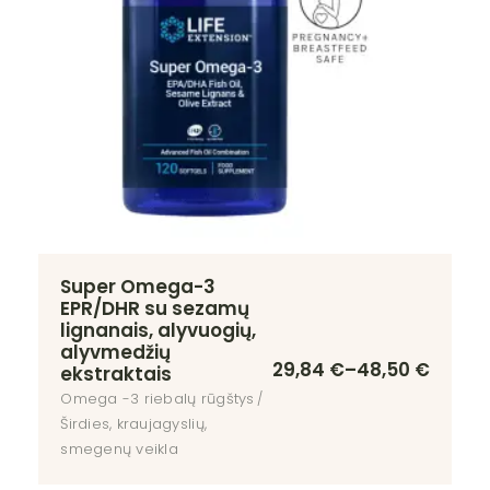
Super Omega-3
EPR/DHR su sezamų
lignanais, alyvuogių,
alyvmedžių
29,84
€
–
48,50
€
ekstraktais
Omega -3 riebalų rūgštys
Širdies, kraujagyslių,
smegenų veikla