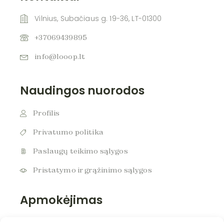
Vilnius, Subačiaus g. 19-36, LT-01300
+37069439895
info@looop.lt
Naudingos nuorodos
Profilis
Privatumo politika
Paslaugų teikimo sąlygos
Pristatymo ir grąžinimo sąlygos
Apmokėjimas
Apmokėkite už produktus saugiai ir patogiai!