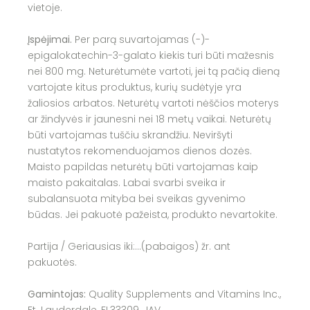
vietoje.
Įspėjimai.
Per parą suvartojamas (-)-
epigalokatechin-3-galato kiekis turi būti mažesnis
nei 800 mg. Neturėtumėte vartoti, jei tą pačią dieną
vartojate kitus produktus, kurių sudėtyje yra
žaliosios arbatos. Neturėtų vartoti nėščios moterys
ar žindyvės ir jaunesni nei 18 metų vaikai. Neturėtų
būti vartojamas tuščiu skrandžiu. Neviršyti
nustatytos rekomenduojamos dienos dozės.
Maisto papildas neturėtų būti vartojamas kaip
maisto pakaitalas. Labai svarbi sveika ir
subalansuota mityba bei sveikas gyvenimo
būdas. Jei pakuotė pažeista, produkto nevartokite.
Partija / Geriausias iki:…(pabaigos) žr. ant
pakuotės.
Gamintojas:
Quality Supplements and Vitamins Inc.,
Ft. Lauderdale, FL33309, JAV