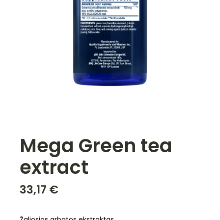
Mega Green tea
extract
33,17
€
Žaliosios arbatos ekstraktas