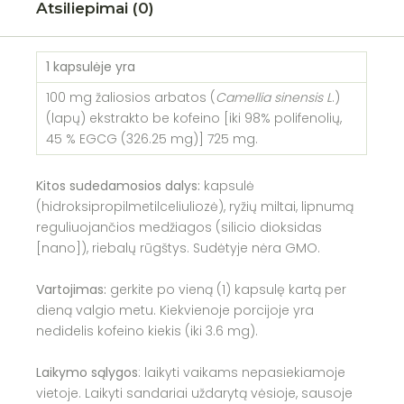
Atsiliepimai (0)
1 kapsulėje yra
100 mg žaliosios arbatos (
Camellia sinensis L
.)
(lapų) ekstrakto be kofeino [iki 98% polifenolių,
45 % EGCG (326.25 mg)] 725 mg.
Kitos sudedamosios dalys:
kapsulė
(hidroksipropilmetilceliuliozė), ryžių miltai, lipnumą
reguliuojančios medžiagos (silicio dioksidas
[nano]), riebalų rūgštys. Sudėtyje nėra GMO.
Vartojimas:
gerkite po vieną (1) kapsulę kartą per
dieną valgio metu. Kiekvienoje porcijoje yra
nedidelis kofeino kiekis (iki 3.6 mg).
Laikymo sąlygos
: laikyti vaikams nepasiekiamoje
vietoje. Laikyti sandariai uždarytą vėsioje, sausoje