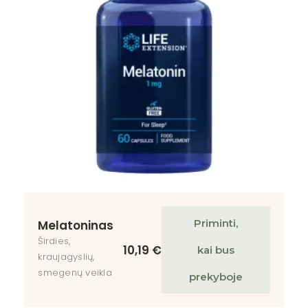
Priminti,
Melatoninas
Širdies,
10,19
€
kai bus
kraujagyslių,
smegenų veikla
prekyboje