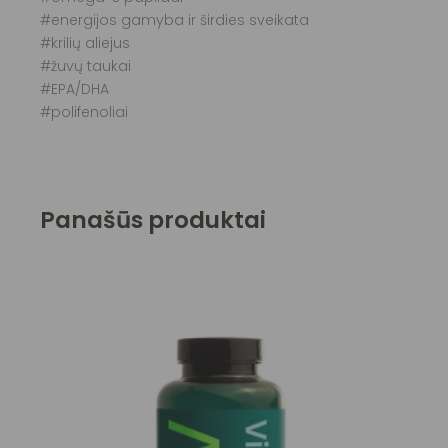
#energijos gamyba ir širdies sveikata
#krilių aliejus
#žuvų taukai
#EPA/DHA
#polifenoliai
Panašūs produktai