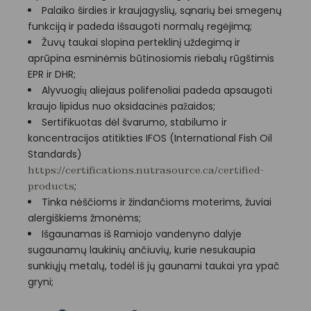
Palaiko širdies ir kraujagyslių, sąnarių bei smegenų
funkciją ir padeda išsaugoti normalų regėjimą;
Žuvų taukai slopina perteklinį uždegimą ir
aprūpina esminėmis būtinosiomis riebalų rūgštimis
EPR ir DHR;
Alyvuogių aliejaus polifenoliai padeda apsaugoti
kraujo lipidus nuo oksidacinės pažaidos;
Sertifikuotas dėl švarumo, stabilumo ir
koncentracijos atitikties IFOS (International Fish Oil
Standards)
https://certifications.nutrasource.ca/certified-
;
products
Tinka nėščioms ir žindančioms moterims, žuviai
alergiškiems žmonėms;
Išgaunamas iš Ramiojo vandenyno dalyje
sugaunamų laukinių ančiuvių, kurie nesukaupia
sunkiųjų metalų, todėl iš jų gaunami taukai yra ypač
gryni;