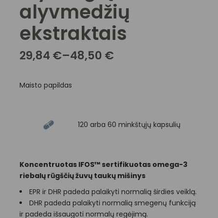
alyvmedžių
ekstraktais
29,84
€
–
48,50
€
Maisto papildas
120 arba 60 minkštųjų kapsulių
K
oncentruotas IFOS™ sertifikuotas omega-3
riebalų rūgščių žuvų taukų mišinys
EPR ir DHR padeda palaikyti normalią širdies veiklą.
DHR padeda palaikyti normalią smegenų funkciją
ir padeda išsaugoti normalų regėjimą.