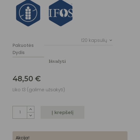
120 kapsulių
Pakuotės
Dydis
Išvalyti
48,50
€
Liko 13 (galime užsakyti)
Į krepšelį
Akcija!