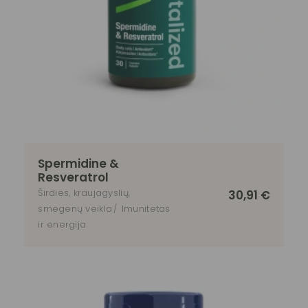
Spermidine &
Resveratrol
Širdies, kraujagyslių,
30,91
€
smegenų veikla
Imunitetas
ir energija