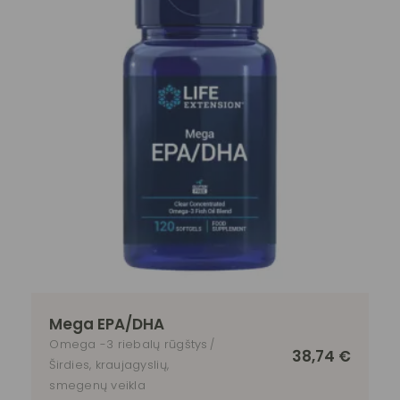
Mega EPA/DHA
Omega -3 riebalų rūgštys
38,74
€
Širdies, kraujagyslių,
smegenų veikla