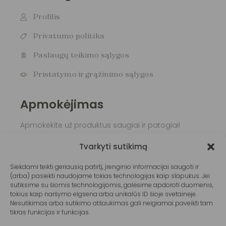
Profilis
Privatumo politika
Paslaugų teikimo sąlygos
Pristatymo ir grąžinimo sąlygos
Apmokėjimas
Apmokėkite už produktus saugiai ir patogiai!
Tvarkyti sutikimą
Siekdami teikti geriausią patirtį, įrenginio informacijai saugoti ir
(arba) pasiekti naudojame tokias technologijas kaip slapukus. Jei
sutiksime su šiomis technologijomis, galėsime apdoroti duomenis,
tokius kaip naršymo elgsena arba unikalūs ID šioje svetainėje.
Nesutikimas arba sutikimo atšaukimas gali neigiamai paveikti tam
tikras funkcijas ir funkcijas.