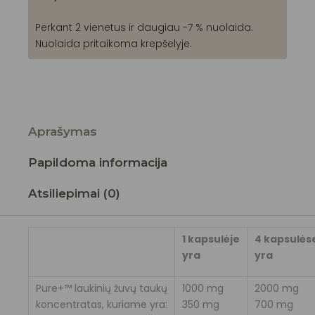
Perkant 2 vienetus ir daugiau -7 % nuolaida.
Nuolaida pritaikoma krepšelyje.
Aprašymas
Papildoma informacija
Atsiliepimai (0)
1 kapsulėje
4 kapsulės
yra
yra
Pure+™ laukinių žuvų taukų
1000 mg
2000 mg
koncentratas, kuriame yra:
350 mg
700 mg