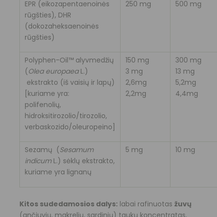
EPR (eikozapentaenoinės
250 mg
500 mg
rūgšties), DHR
(dokozaheksaenoinės
rūgšties)
Polyphen-Oil™ alyvmedžių
150 mg
300 mg
(
Olea europaea
L.)
3 mg
13 mg
ekstrakto (iš vaisių ir lapų)
2,6mg
5,2mg
[kuriame yra:
2,2mg
4,4mg
polifenolių,
hidroksitirozolio/tirozolio,
verbaskozido/oleuropeino]
Sezamų (
Sesamum
5 mg
10 mg
indicum
L.) sėklų ekstrakto,
kuriame yra lignanų
Kitos sudedamosios dalys:
labai rafinuotas
žuvų
(ančiuvių, makrelių, sardinių) taukų koncentratas,