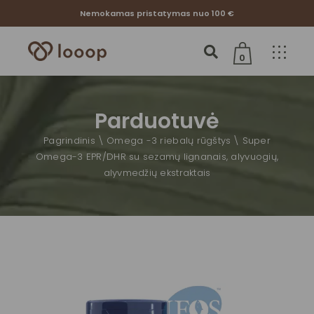
Nemokamas pristatymas nuo 100 €
0
Jūsų krepšelis tuščias
Parduotuvė
Pagrindinis
Omega -3 riebalų rūgštys
Super
Omega-3 EPR/DHR su sezamų lignanais, alyvuogių,
alyvmedžių ekstraktais