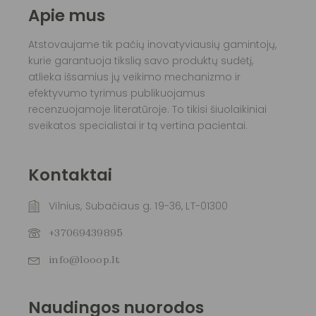
Apie mus
Atstovaujame tik pačių inovatyviausių gamintojų,
kurie garantuoja tikslią savo produktų sudėtį,
atlieka išsamius jų veikimo mechanizmo ir
efektyvumo tyrimus publikuojamus
recenzuojamoje literatūroje. To tikisi šiuolaikiniai
sveikatos specialistai ir tą vertina pacientai.
Kontaktai
Vilnius, Subačiaus g. 19-36, LT-01300
+37069439895
info@looop.lt
Naudingos nuorodos