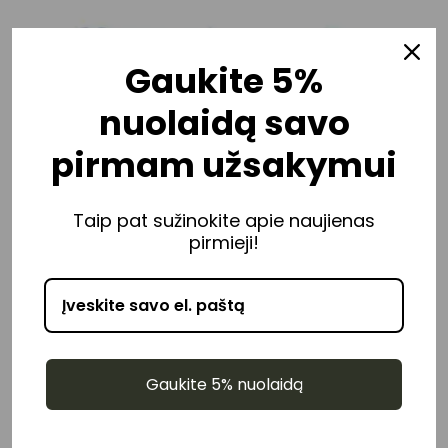
Gaukite 5%
nuolaidą savo
pirmam užsakymui
Taip pat sužinokite apie naujienas
pirmieji!
The
Omega-3
Index Plus
Priminti,
Gaukite 5% nuolaidą
Test /
Išplėstinis
62,97
€
kai bus
omega-3
indekso