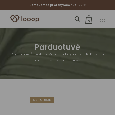
Nemokamas pristatymas nuo 100 €
0
Jūsų krepšelis tuščias
Parduotuvė
Pagrindinis
Testai
Vitamino D tyrimas – Išdžiovinto
kraujo lašo tyrimo rinkinys
NETURIME