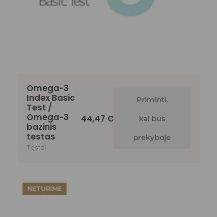
Omega-3
Index Basic
Priminti,
Test /
Omega-3
44,47
€
kai bus
bazinis
testas
prekyboje
Testai
NETURIME