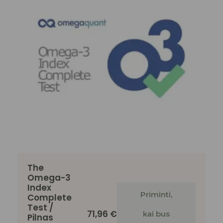
The
Omega-3
Index
Priminti,
Complete
Test /
71,96
€
kai bus
Pilnas