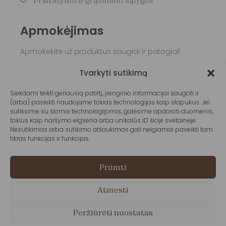
Pristatymo ir grąžinimo sąlygos
Apmokėjimas
Apmokėkite už produktus saugiai ir patogiai!
Tvarkyti sutikimą
Siekdami teikti geriausią patirtį, įrenginio informacijai saugoti ir
(arba) pasiekti naudojame tokias technologijas kaip slapukus. Jei
sutiksime su šiomis technologijomis, galėsime apdoroti duomenis,
tokius kaip naršymo elgsena arba unikalūs ID šioje svetainėje.
Nesutikimas arba sutikimo atšaukimas gali neigiamai paveikti tam
tikras funkcijas ir funkcijas.
Priimti
Atmesti
Peržiūrėti nuostatas
Sekite mus: