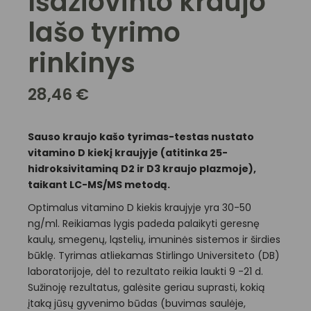
Išdžiovinto kraujo
lašo tyrimo
rinkinys
28,46
€
Sauso kraujo kašo tyrimas-testas nustato
vitamino D kiekį kraujyje (atitinka 25-
hidroksivitaminą D2 ir D3 kraujo plazmoje),
taikant LC-MS/MS metodą.
Optimalus vitamino D kiekis kraujyje yra 30-50
ng/ml. Reikiamas lygis padeda palaikyti geresnę
kaulų, smegenų, ląstelių, imuninės sistemos ir širdies
būklę. Tyrimas atliekamas Stirlingo Universiteto (DB)
laboratorijoje, dėl to rezultato reikia laukti 9 -21 d.
Sužinoję rezultatus, galėsite geriau suprasti, kokią
įtaką jūsų gyvenimo būdas (buvimas saulėje,