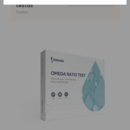
prekyboje
testas
Testai